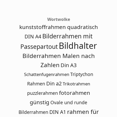
Wortwolke
kunststoffrahmen quadratisch
Bilderrahmen mit
DIN A4
Bildhalter
Passepartout
Bilderrahmen Malen nach
Zahlen
Din A3
Triptychon
Schattenfugenrahmen
Din a2
Rahmen
Trikotrahmen
fotorahmen
puzzlerahmen
günstig
Ovale und runde
rahmen für
DIN A1
Bilderrahmen