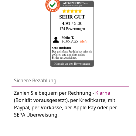
AUSGEZEICHNET
.org
Kundenbewertungen
SEHR GUT
4.91
/ 5.00
174 Bewertungen
Meike T.
16.05.2025
Mehr
Sehr zufrieden
Das gelieferte Produkt hat mir sehr
gefallen und umrahmt meine
Bilder ausgezeichnet.
Hinweis zu den Bewertungen
Sichere Bezahlung
Zahlen Sie bequem per Rechnung -
Klarna
(Bonität vorausgesetzt), per Kreditkarte, mit
Paypal, per Vorkasse, per Apple Pay oder per
SEPA Überweisung.