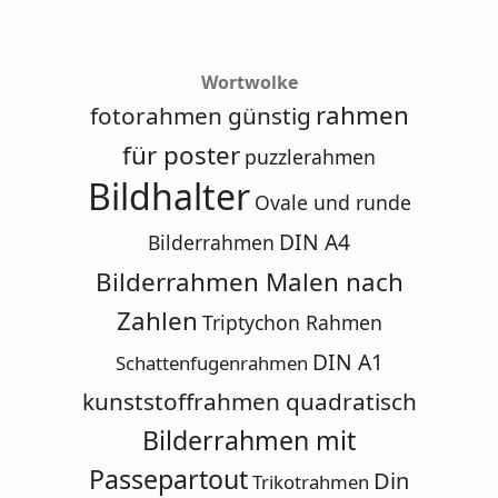
Wortwolke
rahmen
fotorahmen günstig
für poster
puzzlerahmen
Bildhalter
Ovale und runde
DIN A4
Bilderrahmen
Bilderrahmen Malen nach
Zahlen
Triptychon Rahmen
DIN A1
Schattenfugenrahmen
kunststoffrahmen quadratisch
Bilderrahmen mit
Passepartout
Din
Trikotrahmen