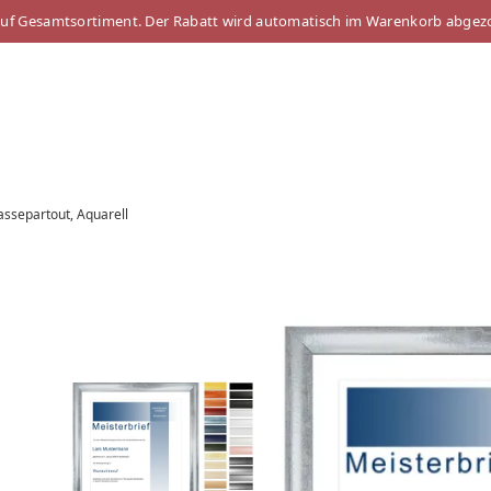
auf Gesamtsortiment. Der Rabatt wird automatisch im Warenkorb abgez
assepartout, Aquarell