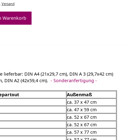
.
Versand
n Warenkorb
 lieferbar: DIN A4 (21x29,7 cm), DIN A 3 (29,7x42 cm)
cm, DIN A2 (42x59,4 cm).
- Sonderanfertigung -
separtout
Außenmaß
ca. 37 x 47 cm
ca. 47 x 59 cm
ca. 52 x 67 cm
ca. 52 x 67 cm
ca. 57 x 77 cm
ca. 57 x 77 cm