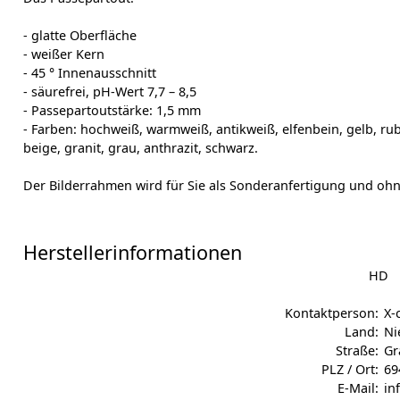
- glatte Oberfläche
- weißer Kern
- 45 ° Innenausschnitt
- säurefrei, pH-Wert 7,7 – 8,5
- Passepartoutstärke: 1,5 mm
- Farben: hochweiß, warmweiß, antikweiß, elfenbein, gelb, rub
beige, granit, grau, anthrazit, schwarz.
Der Bilderrahmen wird für Sie als Sonderanfertigung und ohne
Herstellerinformationen
HD
Kontaktperson:
X-
Land:
Ni
Straße:
Gr
PLZ / Ort:
69
E-Mail:
in