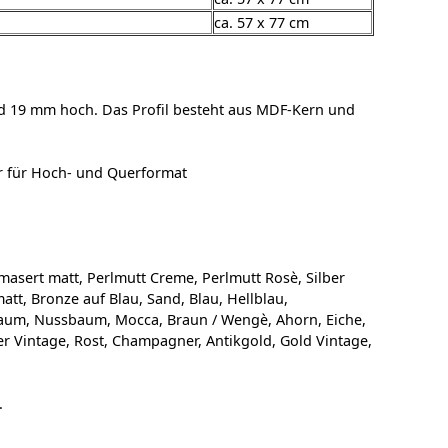
ca. 57 x 77 cm
d 19 mm hoch. Das Profil besteht aus MDF-Kern und
r für Hoch- und Querformat
masert matt, Perlmutt Creme, Perlmutt Rosè, Silber
matt, Bronze auf Blau, Sand, Blau, Hellblau,
hbaum, Nussbaum, Mocca, Braun / Wengè, Ahorn, Eiche,
ber Vintage, Rost, Champagner, Antikgold, Gold Vintage,
.