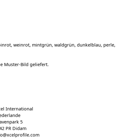
inrot, weinrot, mintgrün, waldgrün, dunkelblau, perle,
 Muster-Bild geliefert.
cel International
ederlande
avenpark 5
42 PR Didam
fo@xcelprofile.com