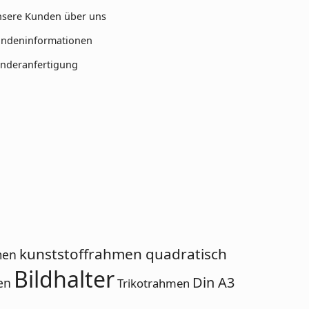
sere Kunden über uns
ndeninformationen
nderanfertigung
kunststoffrahmen quadratisch
men
Bildhalter
Din A3
en
Trikotrahmen