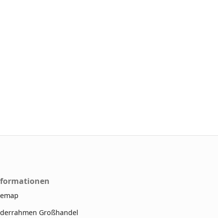
nformationen
temap
lderrahmen Großhandel